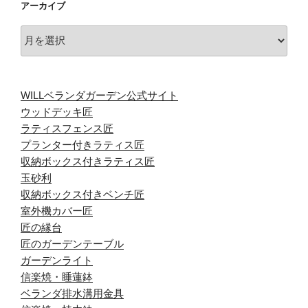
アーカイブ
ア
ー
カ
イ
WILLベランダガーデン公式サイト
ブ
ウッドデッキ匠
ラティスフェンス匠
プランター付きラティス匠
収納ボックス付きラティス匠
玉砂利
収納ボックス付きベンチ匠
室外機カバー匠
匠の縁台
匠のガーデンテーブル
ガーデンライト
信楽焼・睡蓮鉢
ベランダ排水溝用金具