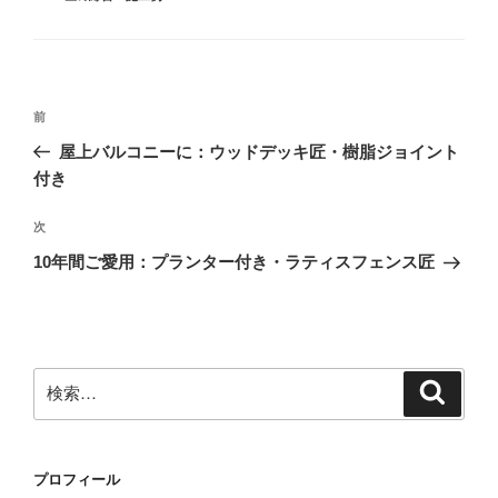
テ
ゴ
リ
ー
投
前
前
稿
の
屋上バルコニーに：ウッドデッキ匠・樹脂ジョイント
ナ
投
付き
ビ
稿
ゲ
次
次
の
ー
10年間ご愛用：プランター付き・ラティスフェンス匠
投
シ
稿
ョ
ン
検
検
索
索:
プロフィール