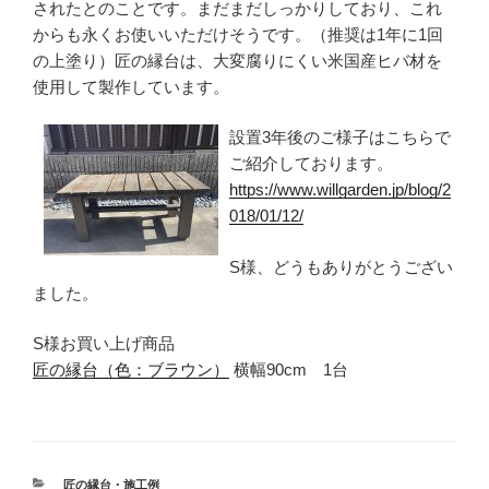
されたとのことです。まだまだしっかりしており、これ
からも永くお使いいただけそうです。（推奨は1年に1回
の上塗り）匠の縁台は、大変腐りにくい米国産ヒバ材を
使用して製作しています。
設置3年後のご様子はこちらで
ご紹介しております。
https://www.willgarden.jp/blog/2
018/01/12/
S様、どうもありがとうござい
ました。
S様お買い上げ商品
匠の縁台（色：ブラウン）
横幅90cm 1台
カ
匠の縁台・施工例