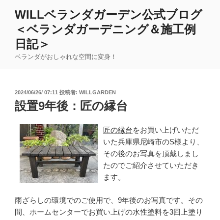
コ
WILLベランダガーデン公式ブログ
ン
＜ベランダガーデニング＆施工例
テ
ン
日記＞
ツ
ベランダがおしゃれな空間に変身！
へ
ス
キ
投
2024/06/26/ 07:11
投稿者:
WILLGARDEN
ッ
稿
設置9年後：匠の縁台
日:
プ
匠の縁台
をお買い上げいただ
いた兵庫県尼崎市のS様より、
その後のお写真を頂戴しまし
たのでご紹介させていただき
ます。
雨ざらしの環境でのご使用で、9年後のお写真です。その
間、ホームセンターでお買い上げの水性塗料を3回上塗り