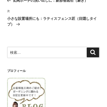
玄関ポーチの洗い出しに：新那智黒石（磨き）
ナ
投
ビ
稿
次
次
ゲ
の
小さな設置場所にも：ラティスフェンス匠（目隠しタイ
投
ー
プ）
稿
シ
ョ
ン
検
検
索
索:
プロフィール