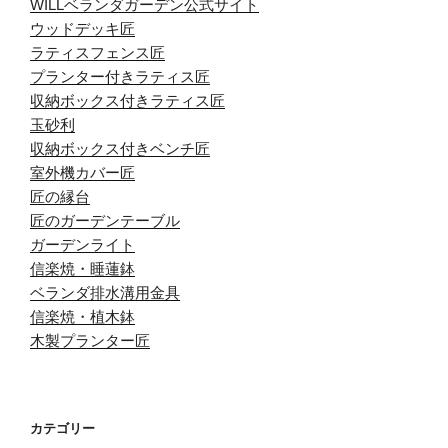
WILLベランダガーデン公式サイト
ブ
ウッドデッキ匠
ラティスフェンス匠
プランター付きラティス匠
収納ボックス付きラティス匠
玉砂利
収納ボックス付きベンチ匠
室外機カバー匠
匠の縁台
匠のガーデンテーブル
ガーデンライト
信楽焼・睡蓮鉢
ベランダ排水溝用金具
信楽焼・植木鉢
木製プランター匠
カテゴリー