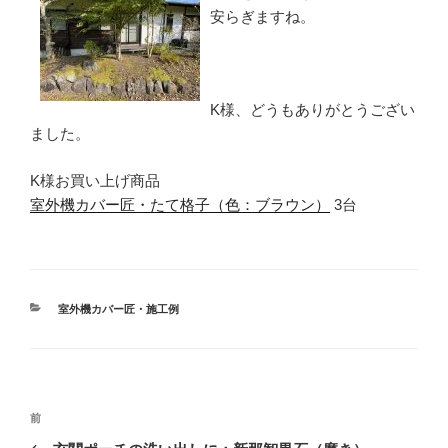
安らぎますね。
K様、どうもありがとうござい
ました。
K様お買い上げ商品
室外機カバー匠・たて格子（色：ブラウン）
3台
カ
室外機カバー匠・施工例
テ
ゴ
リ
ー
投
前
前
稿
の