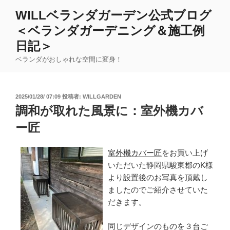
コ
WILLベランダガーデン公式ブログ
ン
＜ベランダガーデニング＆施工例
テ
ン
日記＞
ツ
ベランダがおしゃれな空間に変身！
へ
ス
キ
投
2025/01/28/ 07:09
投稿者:
WILLGARDEN
ッ
稿
調和が取れた風景に：室外機カバ
日:
プ
ー匠
室外機カバー匠
をお買い上げ
いただいた静岡県駿東郡のK様
より設置後のお写真を頂戴し
ましたのでご紹介させていた
だきます。
同じデザインのものを３台ご