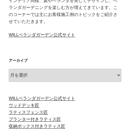
インテリア同様、庭やベランダを美しくデザインし、ベ
ランダガーデニングを楽しむ方が増えてきています。こ
のコーナーでは主にお客様施工例のトピックをご紹介さ
せていただきます。
WILLベランダガーデン公式サイト
アーカイブ
ア
ー
カ
イ
WILLベランダガーデン公式サイト
ブ
ウッドデッキ匠
ラティスフェンス匠
プランター付きラティス匠
収納ボックス付きラティス匠