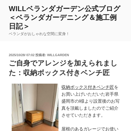
コ
WILLベランダガーデン公式ブログ
ン
＜ベランダガーデニング＆施工例
テ
ン
日記＞
ツ
ベランダがおしゃれな空間に変身！
へ
ス
キ
投
2025/10/28/ 07:02
投稿者:
WILLGARDEN
ッ
稿
ご自身でアレンジを加えられまし
日:
プ
た：収納ボックス付きベンチ匠
収納ボックス付きベンチ匠
を
お買い上げいただいた岩手県
盛岡市のI様より設置後のお写
真を頂戴しましたのでご紹介
させていただきます。
屋根のあるガレージでお使い