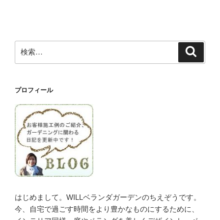
稿
シ
ョ
ン
検
検
索
索:
プロフィール
はじめまして。WILLベランダガーデンのちえぞうです。
今、自宅で過ごす時間をより豊かなものにするために、