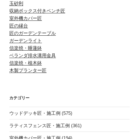
玉砂利
収納ボックス付きベンチ匠
室外機カバー匠
匠の縁台
匠のガーデンテーブル
ガーデンライト
信楽焼・睡蓮鉢
ベランダ排水溝用金具
信楽焼・植木鉢
木製プランター匠
カテゴリー
ウッドデッキ匠・施工例
(575)
ラティスフェンス匠・施工例
(361)
室外機カバー匠・施工例
(194)