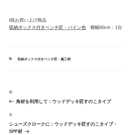
I様お買い上げ商品
収納ボックス付きベンチ匠・パイン色
横幅60cm：1台
カ
収納ボックス付きベンチ匠・施工例
テ
ゴ
リ
ー
投
前
前
稿
の
角材を利用して：ウッドデッキ匠すのこタイプ
ナ
投
ビ
稿
次
次
ゲ
の
シューズクロークに：ウッドデッキ匠すのこタイプ・
投
ー
SPF材