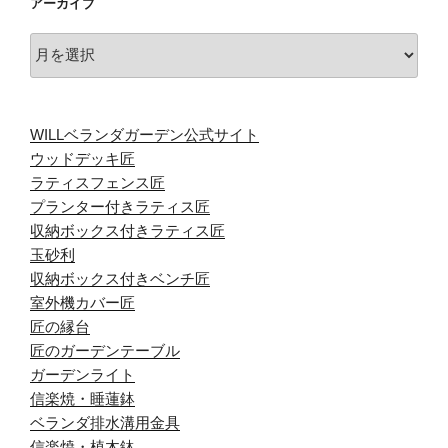
アーカイブ
ア
ー
カ
イ
WILLベランダガーデン公式サイト
ブ
ウッドデッキ匠
ラティスフェンス匠
プランター付きラティス匠
収納ボックス付きラティス匠
玉砂利
収納ボックス付きベンチ匠
室外機カバー匠
匠の縁台
匠のガーデンテーブル
ガーデンライト
信楽焼・睡蓮鉢
ベランダ排水溝用金具
信楽焼・植木鉢