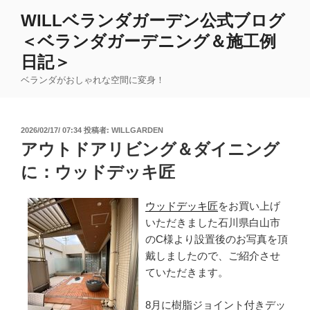
コ
WILLベランダガーデン公式ブログ
ン
＜ベランダガーデニング＆施工例
テ
ン
日記＞
ツ
ベランダがおしゃれな空間に変身！
へ
ス
キ
投
2026/02/17/ 07:34
投稿者:
WILLGARDEN
ッ
稿
アウトドアリビング＆ダイニング
日:
プ
に：ウッドデッキ匠
ウッドデッキ匠
をお買い上げ
いただきました石川県白山市
のC様より設置後のお写真を頂
戴しましたので、ご紹介させ
ていただきます。
8月に樹脂ジョイント付きデッ