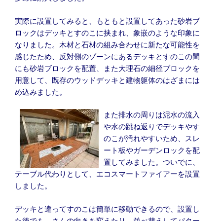
実際に設置してみると、もともと設置してあった砂岩ブ
ロックはデッキとすのこに挟まれ、象嵌のような印象に
なりました。木材と石材の組み合わせに新たな可能性を
感じたため、反対側のゾーンにあるデッキとすのこの間
にも砂岩ブロックを配置、また大理石の細径ブロックを
用意して、既存のウッドデッキと建物躯体のはざまには
め込みました。
また排水の周りは泥水の流入
や水の跳ね返りでデッキやす
のこが汚れやすいため、スレ
ート板やガーデンロックを配
置してみました。ついでに、
テーブル代わりとして、エコスマートファイアーを設置
しました。
デッキと違ってすのこは簡単に移動できるので、設置し
た後でも、さんの向きを変えたり、並べ替えしてパター