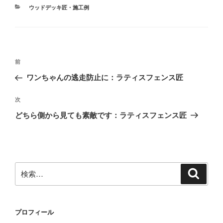
カ
ウッドデッキ匠・施工例
テ
ゴ
リ
ー
投
前
前
稿
の
ワンちゃんの逃走防止に：ラティスフェンス匠
ナ
投
ビ
稿
次
次
ゲ
の
どちら側から見ても素敵です：ラティスフェンス匠
投
ー
稿
シ
ョ
ン
検
検
索
索:
プロフィール