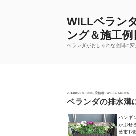
コ
ン
テ
WILLベラ
ン
ング＆施工例
ツ
へ
ベランダがおしゃれな空間に変
ス
キ
ッ
プ
投
2014/05/27/ 10:06
投稿者:
WILLGARDEN
稿
ベランダの排水溝
日:
ハンギ
かぶせ
葉市T