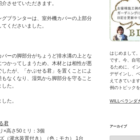
紹介させていただきます。
ングプランターは、室外機カバーの上部分
してくださいました。
はじめまして。
カバーの脚部分がちょうど排水溝の上とな
です。今、自
につかってしまうため、木材とは相性が悪
るために、イ
でしたが、「かぶせる君」を置くことによ
デザインし、
差もなくなり、湿気から脚部分を守ること
えてきていま
ました。
例のトピック
ました。
WILLベラン
る君
アーカイブ
リ×高さ50ミリ：3個
ズ（灌水装置付き）（色：モカ） 1台
ア