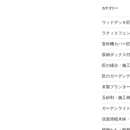
カテゴリー
ウッドデッキ
ラティスフェ
室外機カバー
収納ボックス
匠の縁台・施
匠のガーデン
木製プランタ
玉砂利・施工
ガーデンライ
信楽焼植木鉢
植物たち・植