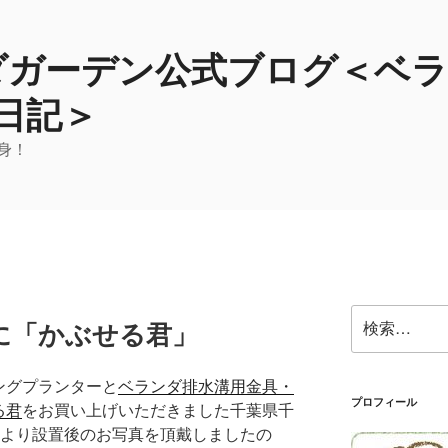
ンダガーデン公式ブログ＜ベ
日記＞
身！
検
に「かぶせる君」
索:
ングプランターと
ベランダ排水溝用金具・
プロフィール
る君
をお買い上げいただきました千葉県千
様より設置後のお写真を頂戴しましたの