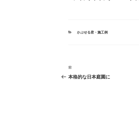
カ
かぶせる君・施工例
テ
ゴ
リ
ー
投
前
前
稿
の
本格的な日本庭園に
投
ナ
稿
ビ
ゲ
ー
シ