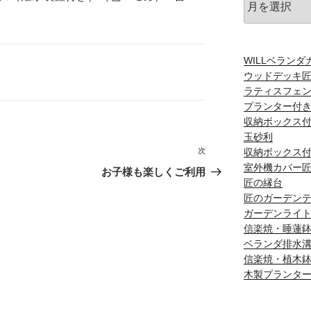
ー
カ
イ
ブ
WILLベラン
ウッドデッキ
ラティスフェ
プランター付
収納ボックス
玉砂利
次
次
収納ボックス
室外機カバー
の
お子様も楽しくご利用
匠の縁台
投
匠のガーデン
稿
ガーデンライ
信楽焼・睡蓮
ベランダ排水
信楽焼・植木
木製プランタ