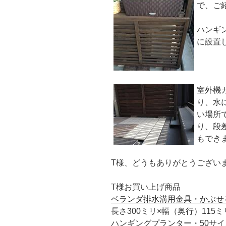
で、ご
ハンギ
に設置
室外機
り、水
い場所
り、段
もでき
T様、どうもありがとうござい
T様お買い上げ商品
ベランダ排水溝用金具・かぶせ
長さ300ミリ×幅（奥行）115ミ
ハンギングプランター・50サイ