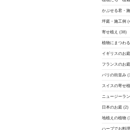
かぶせる君・
坪庭・施工例
(
寄せ植え
(38)
植物にまつわ
イギリスのお
フランスのお
パリの街並み
(
スイスの寄せ
ニュージーラ
日本のお庭
(2)
地植えの植物
(
ハーブでお料