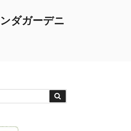
ランダガーデニ
検
索