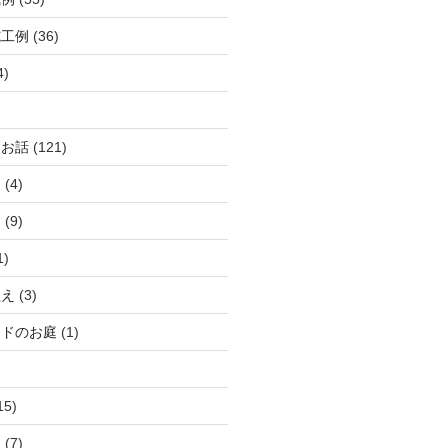
施工例
(36)
4)
るお話
(121)
庭
(4)
庭
(9)
1)
植え
(3)
ンドのお庭
(1)
15)
理
(7)