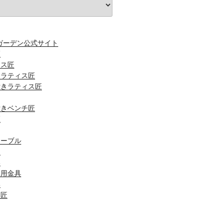
ダガーデン公式サイト
匠
ンス匠
きラティス匠
付きラティス匠
付きベンチ匠
匠
テーブル
ト
鉢
溝用金具
鉢
ー匠