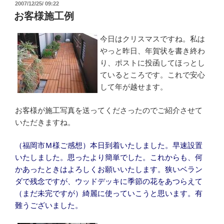
投
2007/12/25/ 09:22
稿
お客様施工例
日:
今日はクリスマスですね。私は
やっと昨日、年賀状を書き終わ
り、ポストに投函してほっとし
ているところです。これで安心
して年が越せます。
お客様が施工写真を送ってくださったのでご紹介させて
いただきますね。
（福岡市Ｍ様ご感想）本日到着いたしました。早速設置
いたしました。思ったより簡単でした。これからも、何
かあったときはよろしくお願いいたします。狭いベラン
ダで残念ですが、ウッドデッキに季節の花をあつらえて
（まだ未完ですが）綺麗に使っていこうと思います。有
難うございました。