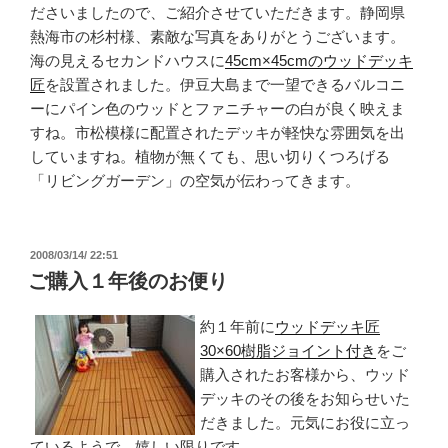
ださいましたので、ご紹介させていただきます。静岡県
熱海市の杉村様、素敵な写真をありがとうございます。
海の見えるセカンドハウスに
45cm×45cmのウッドデッキ
匠
を設置されました。伊豆大島まで一望できるバルコニ
ーにパイン色のウッドとファニチャーの白が良く映えま
すね。市松模様に配置されたデッキが軽快な雰囲気を出
していますね。植物が無くても、思い切りくつろげる
「リビングガーデン」の空気が伝わってきます。
投
2008/03/14/ 22:51
稿
ご購入１年後のお便り
日:
約１年前に
ウッドデッキ匠
30×60樹脂ジョイント付き
をご
購入されたお客様から、ウッド
デッキのその後をお知らせいた
だきました。元気にお役に立っ
ているようで、嬉しい限りです。