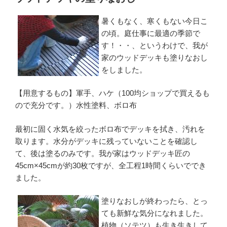
日:
暑くもなく、寒くもない今日こ
の頃。庭仕事に最適の季節で
す！・・、というわけで、我が
家のウッドデッキも塗りなおし
をしました。
【用意するもの】軍手、ハケ（100均ショップで買えるも
ので充分です。）水性塗料、ボロ布
最初に固く水気を絞ったボロ布でデッキを拭き、汚れを
取ります。水分がデッキに残っていないことを確認し
て、後は塗るのみです。我が家はウッドデッキ匠の
45cm×45cmが約30枚ですが、全工程1時間くらいででき
ました。
塗りなおしが終わったら、とっ
ても新鮮な気分になれました。
植物（ソテツ）も生き生きして