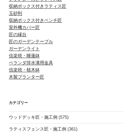
収納ボックス付きラティス匠
玉砂利
収納ボックス付きベンチ匠
室外機カバー匠
匠の縁台
匠のガーデンテーブル
ガーデンライト
信楽焼・睡蓮鉢
ベランダ排水溝用金具
信楽焼・植木鉢
木製プランター匠
カテゴリー
ウッドデッキ匠・施工例
(575)
ラティスフェンス匠・施工例
(361)