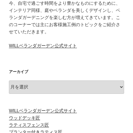
今、自宅で過ごす時間をより豊かなものにするために、
インテリア同様、庭やベランダを美しくデザインし、ベ
ランダガーデニングを楽しむ方が増えてきています。こ
のコーナーでは主にお客様施工例のトピックをご紹介さ
せていただきます。
WILLベランダガーデン公式サイト
アーカイブ
ア
ー
カ
イ
WILLベランダガーデン公式サイト
ブ
ウッドデッキ匠
ラティスフェンス匠
プランター付きラティス匠