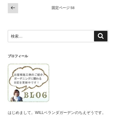
投
前
固定ページ
58
の
稿
ペ
の
ー
ペ
ジ
検
検
ー
索
索:
ジ
送
プロフィール
り
はじめまして。WILLベランダガーデンのちえぞうです。