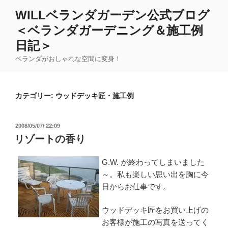
コ
WILLベランダガーデン公式ブログ
ン
＜ベランダガーデニング＆施工例
テ
ン
日記＞
ツ
ベランダがおしゃれな空間に変身！
へ
ス
キ
カテゴリー:
ウッドデッキ匠・施工例
ッ
プ
投
2008/05/07/ 22:09
稿
リゾートの香り
日:
G.W. が終わってしまいました
～。私も楽しい思い出を胸に今
日からお仕事です。
ウッドデッキ匠をお買い上げの
お客様が施工の写真を送ってく