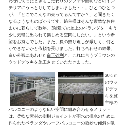
わせに伺ったときもこだわりのソファや照明などのイン
テリアにうっとりしてしまいました・・。ひとつひとつ
が、「どこでこんなの売ってるんですか？」と聞きたく
なるようなものばかりです。施主様はそんな素敵なお住
まいに暮らして数年、3階建ての屋上のベランダを「もう
少し気軽に出られて楽しめる空間にしたい。」という希
望をお持ちでした。また、夏の照り返しが厳しく、何と
かできないかと依頼を受けました。打ち合わせの結果、
白い外観にあわせた
白玉砂利
と、これに合うブラウンの
ウッドデッキ
を施工させていただきました。
30ｃｍ
のウッ
ドデッ
キを施
主様の
バルコニーのような広い空間に組み合わせるメリット
は、柔軟な素材の樹脂ジョイントが雨水の排水のために
作られたベランダやルーフバルコニーの微妙な傾斜を吸