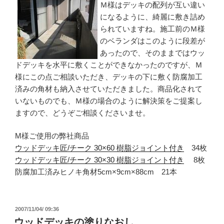
Ｍ様はデッキの配列が互い違い
になるように、綺麗に敷き詰め
られていますね。施工前のＭ様
のベランダはこのように段差が
あったので、そのままではウッ
ドデッキを水平に敷くことができなかったのですが、Ｍ
様にこの点ご相談いただき、デッキの下に敷く防腐加工
済みの角材も納入させていただきました。商品化されて
いないものでも、Ｍ様の場合のように解決策をご提案し
ますので、どうぞご相談くださいませ。
M様ご使用の弊社商品
ウッドデッキ匠/チーク 30×60 樹脂ジョイント付き
34枚
ウッドデッキ匠/チーク 30×30 樹脂ジョイント付き
8枚
防腐加工済みヒノキ角材5cm×9cm×88cm 21本
投
2007/11/04/ 09:36
稿
ウッドデッキの塗りなおし