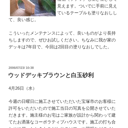
見えます。ついでに手前に見え
ているテーブルも塗りなおしし
て、良い感じ。
こういったメンテナンスによって、良いものがより長持
ちしますので、ぜひお試しください。ちなみに我が家の
デッキは7年目で、今回は2回目の塗りなおしでした。
投
2006/07/23/ 10:38
稿
ウッドデッキブラウンと白玉砂利
日:
4月26日（水）
今週の日曜日に施工させていただいた宝塚市のお客様に
許可をいただいたので施工当日の写真を公開させていた
だきます。施主様のお宅はご家族が設計から関わって建
てたお洒落なコーポラティブハウスです。施工の打ち合