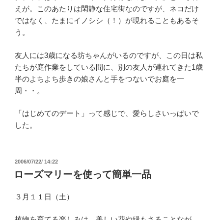
えが。このあたりは閑静な住宅街なのですが、ネコだけ
ではなく、たまにイノシシ（！）が現れることもあるそ
う。
友人には3歳になる坊ちゃんがいるのですが、この日は私
たちが庭作業をしている間に、別の友人が連れてきた1歳
半のよちよち歩きの娘さんと手をつないでお庭を一
周・・。
「はじめてのデート」って感じで、愛らしさいっぱいで
した。
投
2006/07/22/ 14:22
稿
ローズマリーを使って簡単一品
日:
３月１１日（土）
植物を育てる楽しみは、美しい花や緑もさることなが