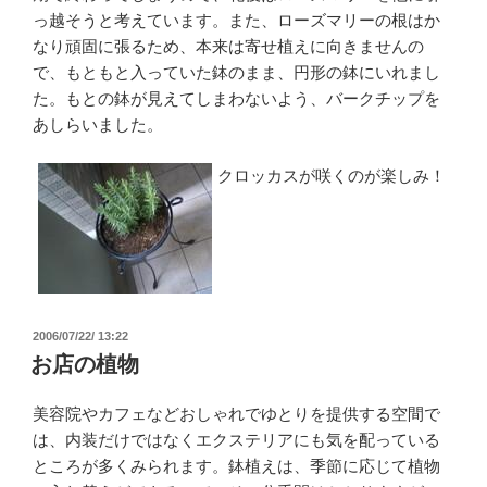
っ越そうと考えています。また、ローズマリーの根はか
なり頑固に張るため、本来は寄せ植えに向きませんの
で、もともと入っていた鉢のまま、円形の鉢にいれまし
た。もとの鉢が見えてしまわないよう、バークチップを
あしらいました。
クロッカスが咲くのが楽しみ！
投
2006/07/22/ 13:22
稿
お店の植物
日:
美容院やカフェなどおしゃれでゆとりを提供する空間で
は、内装だけではなくエクステリアにも気を配っている
ところが多くみられます。鉢植えは、季節に応じて植物