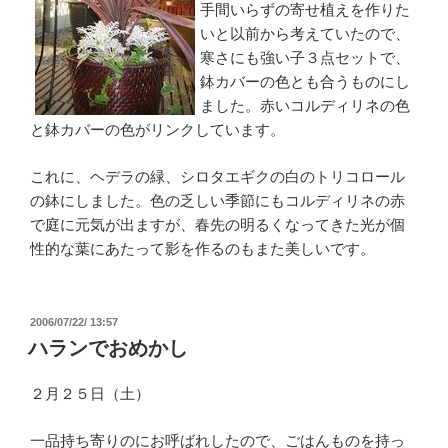
手間いらずの寄せ植えを作りた
いと以前から考えていたので、
寒さにも強い子３点セットで、
鉢カバーの色とも合うものにし
ました。赤いコルディリネの色
と鉢カバーの色がリンクしています。
これに、ヘデラの緑、シロタエギクの白のトリコロール
の鉢にしました。色の乏しい季節にもコルディリネの赤
で庭に元気が出ますが、春先の明るくなってきた光が個
性的な葉にあたって影を作るのもまた美しいです。
投
2006/07/22/ 13:57
稿
ハランでおめかし
日:
２月２５日（土）
一品持ち寄りのにお呼ばれしたので、ごはんものを持っ