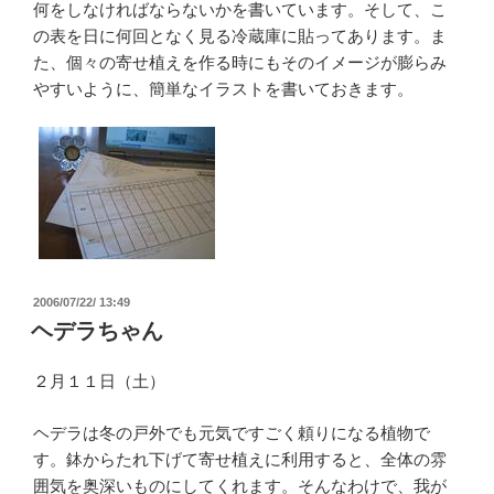
何をしなければならないかを書いています。そして、こ
の表を日に何回となく見る冷蔵庫に貼ってあります。ま
た、個々の寄せ植えを作る時にもそのイメージが膨らみ
やすいように、簡単なイラストを書いておきます。
投
2006/07/22/ 13:49
稿
ヘデラちゃん
日:
２月１１日（土）
ヘデラは冬の戸外でも元気ですごく頼りになる植物で
す。鉢からたれ下げて寄せ植えに利用すると、全体の雰
囲気を奥深いものにしてくれます。そんなわけで、我が