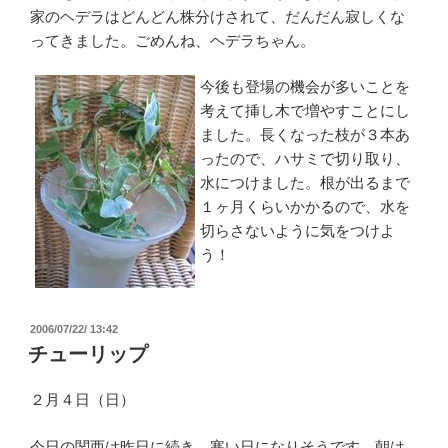
家のヘデラはどんどん株分けされて、だんだん寂しくな
ってきました。ごめんね、ヘデラちゃん。
今後も登場の機会が多いことを
考えて挿し木で増やすことにし
ました。長くなった枝が３本あ
ったので、ハサミで切り取り、
水につけました。根が出るまで
１ヶ月くらいかかるので、水を
切らさないように気をつけよ
う！
投
2006/07/22/ 13:42
稿
チューリップ
日:
２月４日（日）
今日の関西は昨日に続き、寒い日になりそうです。朝は