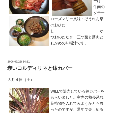
ーは
牛肉の
ソテー
ローズマリー風味・ほうれん草
のおひた
し か
つおのたたき・三つ葉と豚肉と
わかめの味噌汁です。
投
2006/07/22/ 14:11
稿
赤いコルディリネと鉢カバー
日:
３月４日（土）
WILLで販売している鉢カバーを
もらいました。室内の熱帯系観
葉植物を入れてみようかとも思
ったのですが、通年で楽しめる