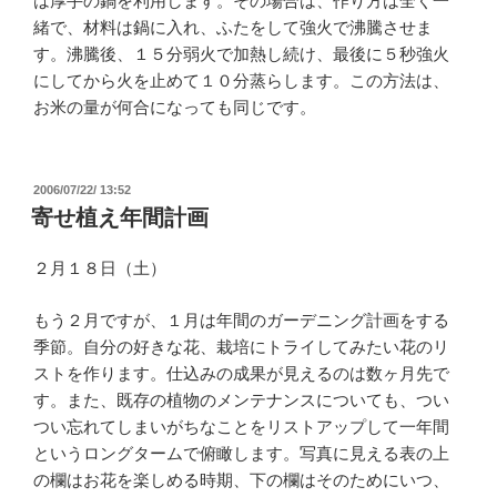
は厚手の鍋を利用します。その場合は、作り方は全く一
緒で、材料は鍋に入れ、ふたをして強火で沸騰させま
す。沸騰後、１５分弱火で加熱し続け、最後に５秒強火
にしてから火を止めて１０分蒸らします。この方法は、
お米の量が何合になっても同じです。
投
2006/07/22/ 13:52
稿
寄せ植え年間計画
日:
２月１８日（土）
もう２月ですが、１月は年間のガーデニング計画をする
季節。自分の好きな花、栽培にトライしてみたい花のリ
ストを作ります。仕込みの成果が見えるのは数ヶ月先で
す。また、既存の植物のメンテナンスについても、つい
つい忘れてしまいがちなことをリストアップして一年間
というロングタームで俯瞰します。写真に見える表の上
の欄はお花を楽しめる時期、下の欄はそのためにいつ、