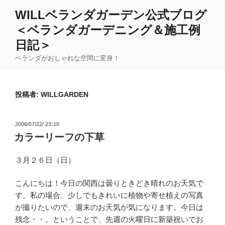
コ
WILLベランダガーデン公式ブログ
ン
＜ベランダガーデニング＆施工例
テ
ン
日記＞
ツ
ベランダがおしゃれな空間に変身！
へ
ス
キ
投稿者:
WILLGARDEN
ッ
プ
投
2006/07/22/ 23:10
稿
カラーリーフの下草
日:
３月２６日（日）
こんにちは！今日の関西は曇りときどき晴れのお天気で
す。私の場合、少しでもきれいに植物や寄せ植えの写真
が撮りたいので、週末のお天気が気になります。今日は
残念・・。ということで、先週の火曜日に新築祝いでお