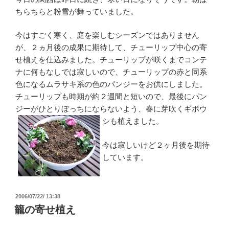
ちらちらと粉雪が舞っていました。
今はすごく寒く、庭を楽しむシーズンではありません
が、２ヵ月後の成果に期待して、チューリップ中心の寄
せ植えを仕込みました。チューリップが咲くまでコンテ
ナに何もなしでは寂しいので、チューリップの赤と同系
色になるムラサキ系の色のパンジーをお供にしました。
チューリップも時期が約２週間と短いので、最後にパン
ジーがひとりぼっちにならないよう、春に芽吹くギボウ
シも植え
ました。
今は寂しいけど２ヶ月後を期待
しています。
投
2006/07/22/ 13:38
稿
籠の寄せ植え
日: