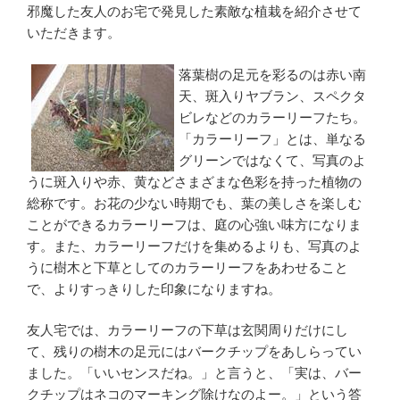
邪魔した友人のお宅で発見した素敵な植栽を紹介させて
いただきます。
落葉樹の足元を彩るのは赤い南
天、斑入りヤブラン、スペクタ
ビレなどのカラーリーフたち。
「カラーリーフ」とは、単なる
グリーンではなくて、写真のよ
うに斑入りや赤、黄などさまざまな色彩を持った植物の
総称です。お花の少ない時期でも、葉の美しさを楽しむ
ことができるカラーリーフは、庭の心強い味方になりま
す。また、カラーリーフだけを集めるよりも、写真のよ
うに樹木と下草としてのカラーリーフをあわせること
で、よりすっきりした印象になりますね。
友人宅では、カラーリーフの下草は玄関周りだけにし
て、残りの樹木の足元にはバークチップをあしらってい
ました。「いいセンスだね。」と言うと、「実は、バー
クチップはネコのマーキング除けなのよー。」という答