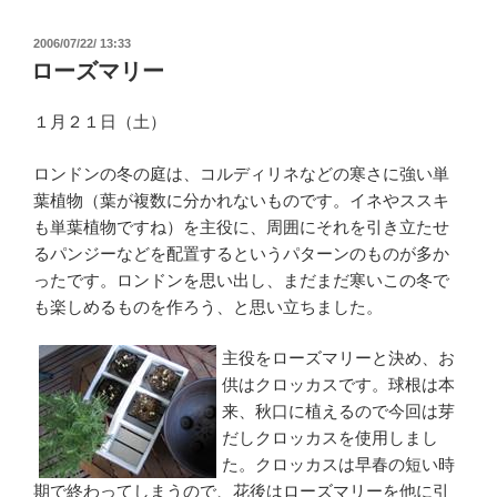
投
2006/07/22/ 13:33
稿
ローズマリー
日:
１月２１日（土）
ロンドンの冬の庭は、コルディリネなどの寒さに強い単
葉植物（葉が複数に分かれないものです。イネやススキ
も単葉植物ですね）を主役に、周囲にそれを引き立たせ
るパンジーなどを配置するというパターンのものが多か
ったです。ロンドンを思い出し、まだまだ寒いこの冬で
も楽しめるものを作ろう、と思い立ちました。
主役をローズマリーと決め、お
供はクロッカスです。球根は本
来、秋口に植えるので今回は芽
だしクロッカスを使用しまし
た。クロッカスは早春の短い時
期で終わってしまうので、花後はローズマリーを他に引