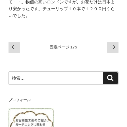
て・・。物価の高いロンドンですが、お花だけは日本よ
り安かったです。チューリップ１０本で１２００円くら
いでした。
投
前
次
固定ページ
175
の
の
稿
ペ
ペ
の
ー
ー
ペ
ジ
ジ
検
検
ー
索
索:
ジ
送
プロフィール
り