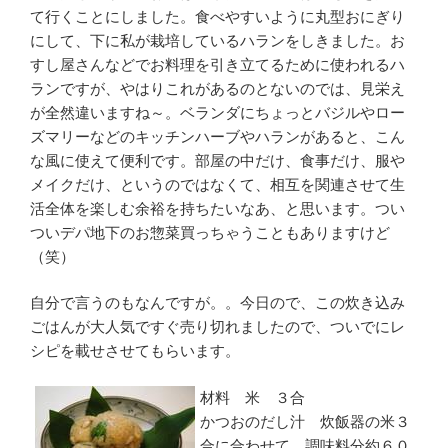
て行くことにしました。食べやすいように丸型おにぎり
にして、下に私が栽培しているハランをしきました。お
すし屋さんなどでお料理を引き立てるために使われるハ
ランですが、やはりこれがあるのとないのでは、見栄え
が全然違いますね～。ベランダにちょっとバジルやロー
ズマリーなどのキッチンハーブやハランがあると、こん
な風に使えて便利です。部屋の中だけ、食事だけ、服や
メイクだけ、というのではなくて、相互を関連させて生
活全体を楽しむ余裕を持ちたいなあ、と思います。つい
ついデパ地下のお惣菜買っちゃうこともありますけど
（笑）
自分で言うのもなんですが。。今日ので、この炊き込み
ごはんが大人気ですぐ売り切れましたので、ついでにレ
シピを載せさせてもらいます。
材料 米 ３合
かつおのだし汁 炊飯器の米３
合に合わせて、調味料分約６０