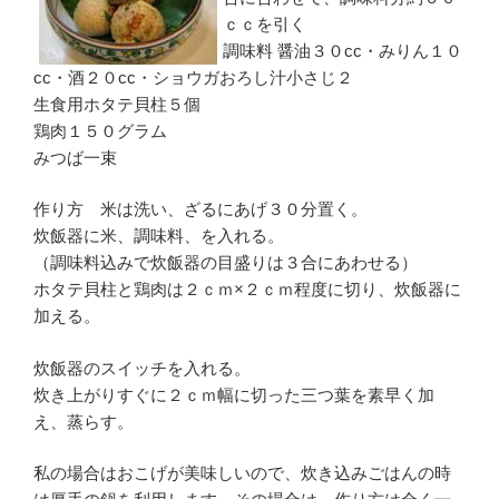
ｃｃを引く
調味料 醤油３０cc・みりん１０
cc・酒２０cc・ショウガおろし汁小さじ２
生食用ホタテ貝柱５個
鶏肉１５０グラム
みつば一束
作り方 米は洗い、ざるにあげ３０分置く。
炊飯器に米、調味料、を入れる。
（調味料込みで炊飯器の目盛りは３合にあわせる）
ホタテ貝柱と鶏肉は２ｃｍ×２ｃｍ程度に切り、炊飯器に
加える。
炊飯器のスイッチを入れる。
炊き上がりすぐに２ｃｍ幅に切った三つ葉を素早く加
え、蒸らす。
私の場合はおこげが美味しいので、炊き込みごはんの時