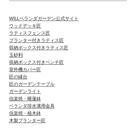
カ
イ
WILLベランダガーデン公式サイト
ブ
ウッドデッキ匠
ラティスフェンス匠
プランター付きラティス匠
収納ボックス付きラティス匠
玉砂利
収納ボックス付きベンチ匠
室外機カバー匠
匠の縁台
匠のガーデンテーブル
ガーデンライト
信楽焼・睡蓮鉢
ベランダ排水溝用金具
信楽焼・植木鉢
木製プランター匠